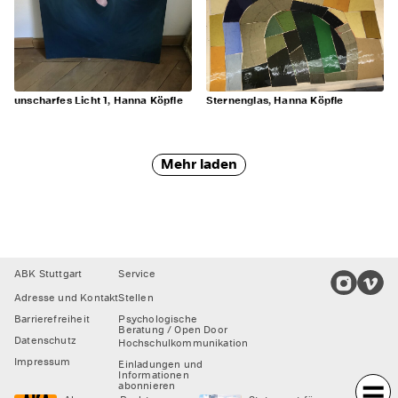
unscharfes Licht 1, Hanna Köpfle
Sternenglas, Hanna Köpfle
Mehr laden
Footer
ABK Stuttgart
Service
Adresse und Kontakt
Stellen
Barrierefreiheit
Psychologische
Beratung / Open Door
Datenschutz
Hochschulkommunikation
Impressum
Einladungen und
Informationen
abonnieren