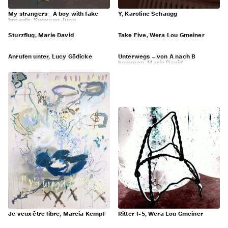
My strangers _A boy with fake
Y, Karoline Schaugg
breasts, Seoyeon Jung
Sturzflug, Marie David
Take Five, Wera Lou Gmeiner
Anrufen unter, Lucy Gödicke
Unterwegs – von A nach B
kommen, Marie David
Je veux être libre, Marcia Kempf
Ritter 1-5, Wera Lou Gmeiner