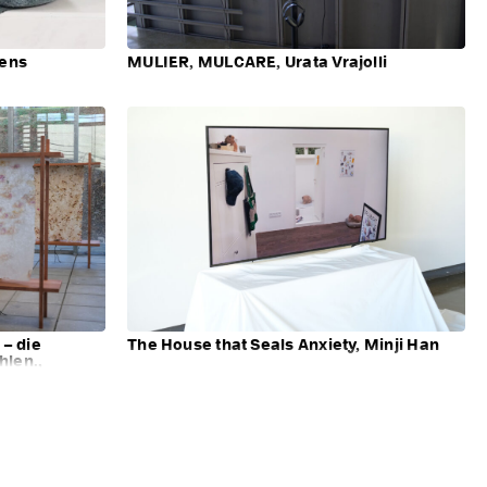
jens
MULIER, MULCARE, Urata Vrajolli
 – die
The House that Seals Anxiety, Minji Han
hlen.,
 Bothner