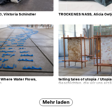
 Viktoria Schindler
TROCKENES NASS, Alicia Oet
 Where Water Flows,
telling tales of utopia / Utopia
n
Geschichten, die wir uns erzä
Rosa Klingelhöfer und Paula
Mehr laden