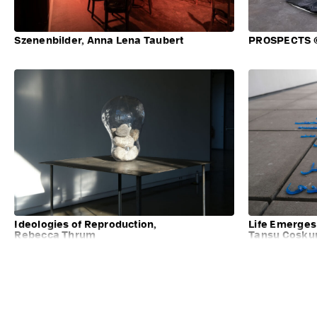
Szenenbilder, Anna Lena Taubert
PROSPECTS ©,
Ideologies of Reproduction,
Life Emerges
Rebecca Thrum
Tansu Coşku