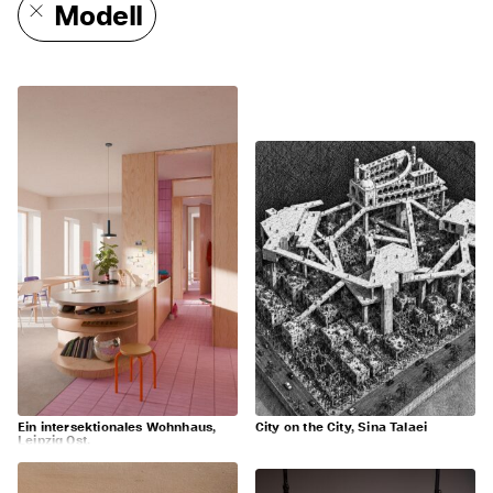
Modell
Ein intersektionales Wohnhaus,
City on the City, Sina Talaei
Leipzig Ost,
Eva Maria Lemken, Paula Heucke