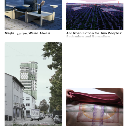
Majlis . مجلس, Weiso Alweis
An Urban Fiction for Two Peoples:
Sedentism and Nomadism,
Desmond Ho Cheung Lee