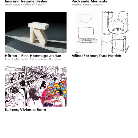
lass und freunde bleiben:
Packende Momente,
wohnpotenzial für den
Mana Matsumoto
schwabenlandtower fellbach,
Julie Siebels, Sophie Möhrle
Hütten – Eine Hommage an das
Möbel Formen, Paul Hettich
baukulturelle Erbe einer Region,
Lukas Braun
Kakusu, Vivienne Benn