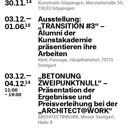
30.11.
14
Kunsthalle Göppingen, Marstallstraße 55,
73033 Göppingen
—
03.12.
Ausstellung:
„TRANSITION #3“ –
01.06.
15
Alumni der
Kunstakademie
präsentieren ihre
Arbeiten
Klett-Passage, Hauptbahnhof, 70173
Stuttgart
—
03.12.
„BETONUNG
ZWEIPUNKTNULL“ –
04.12.
14
Präsentation der
11:00
– 19:00
Ergebnisse und
Preisverleihung bei der
„ARCHITECT@WORK“
ARCHITECT@WORK, Messe Stuttgart,
Halle 8