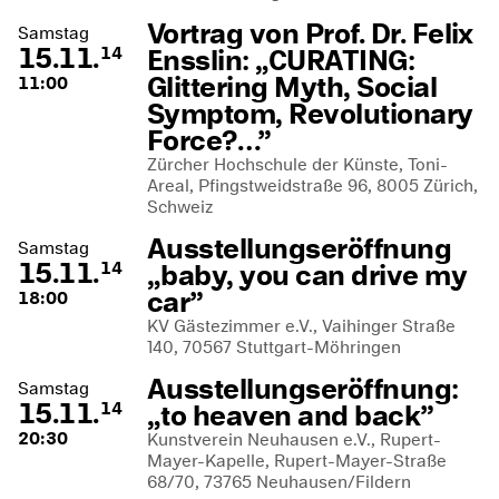
Vortrag von Prof. Dr. Felix
Samstag
15.11.
Ensslin: „CURATING:
14
Glittering Myth, Social
11:00
Symptom, Revolutionary
Force?…”
Zürcher Hochschule der Künste, Toni-
Areal, Pfingstweidstraße 96, 8005 Zürich,
Schweiz
Ausstellungseröffnung
Samstag
15.11.
„baby, you can drive my
14
car”
18:00
KV Gästezimmer e.V., Vaihinger Straße
140, 70567 Stuttgart-Möhringen
Ausstellungseröffnung:
Samstag
15.11.
„to heaven and back”
14
20:30
Kunstverein Neuhausen e.V., Rupert-
Mayer-Kapelle, Rupert-Mayer-Straße
68/70, 73765 Neuhausen/Fildern