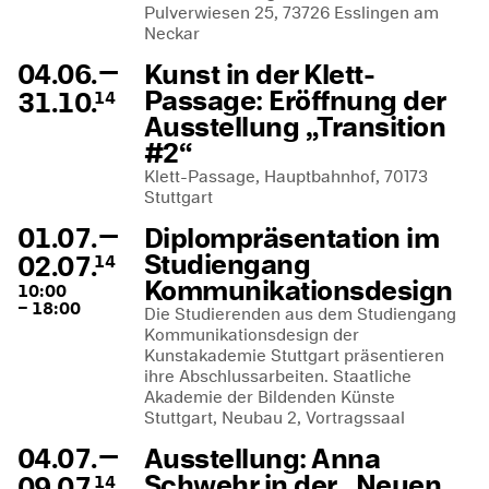
Pulverwiesen 25, 73726 Esslingen am
Neckar
—
04.06.
Kunst in der Klett-
Passage: Eröffnung der
31.10.
14
Ausstellung „Transition
#2“
Klett-Passage, Hauptbahnhof, 70173
Stuttgart
—
01.07.
Diplompräsentation im
Studiengang
02.07.
14
Kommunikationsdesign
10:00
– 18:00
Die Studierenden aus dem Studiengang
Kommunikationsdesign der
Kunstakademie Stuttgart präsentieren
ihre Abschlussarbeiten. Staatliche
Akademie der Bildenden Künste
Stuttgart, Neubau 2, Vortragssaal
—
04.07.
Ausstellung: Anna
Schwehr in der „Neuen
09.07.
14