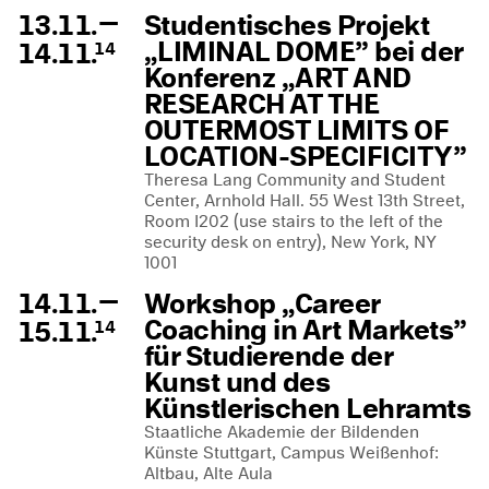
—
13.11.
Studentisches Projekt
„LIMINAL DOME” bei der
14.11.
14
Konferenz „ART AND
RESEARCH AT THE
OUTERMOST LIMITS OF
LOCATION-SPECIFICITY”
Theresa Lang Community and Student
Center, Arnhold Hall. 55 West 13th Street,
Room I202 (use stairs to the left of the
security desk on entry), New York, NY
1001
—
14.11.
Workshop „Career
Coaching in Art Markets”
15.11.
14
für Studierende der
Kunst und des
Künstlerischen Lehramts
Staatliche Akademie der Bildenden
Künste Stuttgart, Campus Weißenhof:
Altbau, Alte Aula