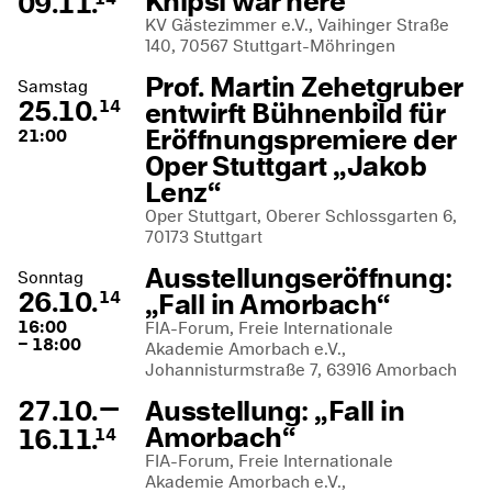
Knipsi war here“
09.11.
KV Gästezimmer e.V., Vaihinger Straße
140, 70567 Stuttgart-Möhringen
Prof. Martin Zehetgruber
Samstag
25.10.
entwirft Bühnenbild für
14
Eröffnungspremiere der
21:00
Oper Stuttgart „Jakob
Lenz“
Oper Stuttgart, Oberer Schlossgarten 6,
70173 Stuttgart
Ausstellungseröffnung:
Sonntag
26.10.
„Fall in Amorbach“
14
16:00
FIA-Forum, Freie Internationale
– 18:00
Akademie Amorbach e.V.,
Johannisturmstraße 7, 63916 Amorbach
—
27.10.
Ausstellung: „Fall in
Amorbach“
16.11.
14
FIA-Forum, Freie Internationale
Akademie Amorbach e.V.,