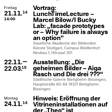
Vortrag:
Freitag
21.11.
LunchTimeLecture –
14
Marcel Bilow/I Bucky
14:00
Lab: „facade prototypes
or – Why failure is always
an option”
Staatliche Akademie der Bildenden
Künste Stuttgart, Campus Weißenhof:
Neubau 1, Hörsaal 301
—
22.11.
Ausstellung: „Die
geheimen Bilder – Aiga
22.03.
15
Rasch und Die drei ???“
Städtische Galerie Bietigheim-Bissingen,
Hauptstraße 60-64 74321 Bietigheim-
Bissingen
Hinweis: Eröffnung der
Montag
24.11.
Vitrineninstallationen auf
14
der „Theo“ ist