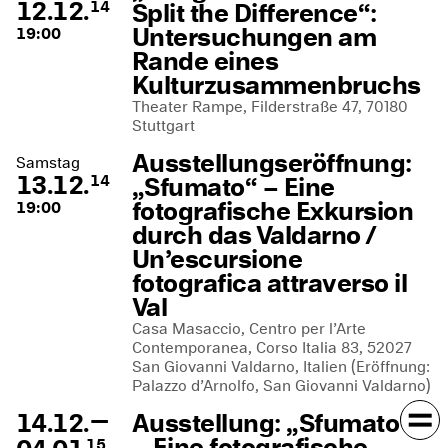
12.12.
Split the Difference“:
14
Untersuchungen am
19:00
Rande eines
Kulturzusammenbruchs
Theater Rampe, Filderstraße 47, 70180
Stuttgart
Ausstellungseröffnung:
Samstag
13.12.
„Sfumato“ – Eine
14
fotografische Exkursion
19:00
durch das Valdarno /
Un’escursione
fotografica attraverso il
Val
Casa Masaccio, Centro per l’Arte
Contemporanea, Corso Italia 83, 52027
San Giovanni Valdarno, Italien (Eröffnung:
Palazzo d’Arnolfo, San Giovanni Valdarno)
—
14.12.
Ausstellung: „Sfumato“
– Eine fotografische
15