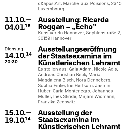
d&apos;Art, Marché-aux-Poissons, 2345
Luxembourg
—
11.10.
Ausstellung: Ricarda
Roggan – „Echo”
04.01.
15
Kunstverein Hannover, Sophienstraße 2,
30159 Hannover
Ausstellungseröffnung
Dienstag
14.10.
der Staatsexamina im
14
Künstlerischen Lehramt
20:30
Es stellen aus: Gala Adam, Nicole Adis,
Andreas Christian Beck, Maria
Magdalena Bisch, Nora Denneberg,
Sophia Finke, Iris Hertkorn, Jasmin
Huber, Carla Montenegro, Johannes
Müller, Ines Skride, Mirjam Widmann,
Franzika Zegowitz
—
15.10.
Ausstellung der
Staatsexamina im
19.10.
14
Künstlerischen Lehramt