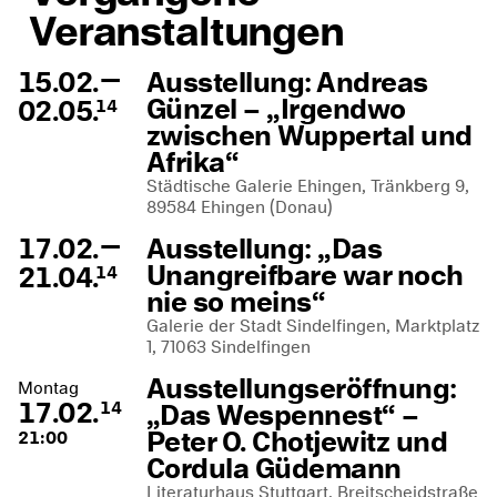
Veranstaltungen
—
15.02.
Ausstellung: Andreas
Günzel – „Irgendwo
02.05.
14
zwischen Wuppertal und
Afrika“
Städtische Galerie Ehingen, Tränkberg 9,
89584 Ehingen (Donau)
—
17.02.
Ausstellung: „Das
Unangreifbare war noch
21.04.
14
nie so meins“
Galerie der Stadt Sindelfingen, Marktplatz
1, 71063 Sindelfingen
Ausstellungseröffnung:
Montag
17.02.
„Das Wespennest“ –
14
Peter O. Chotjewitz und
21:00
Cordula Güdemann
Literaturhaus Stuttgart, Breitscheidstraße