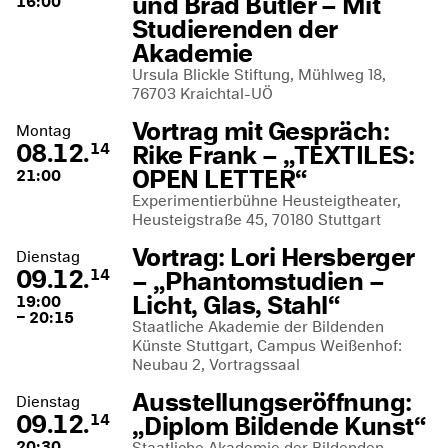
und Brad Butler – Mit
16:00
Studierenden der
Akademie
Ursula Blickle Stiftung, Mühlweg 18,
76703 Kraichtal-UÖ
Vortrag mit Gespräch:
Montag
08.12.
Rike Frank – „TEXTILES:
14
OPEN LETTER“
21:00
Experimentierbühne Heusteigtheater,
Heusteigstraße 45, 70180 Stuttgart
Vortrag: Lori Hersberger
Dienstag
09.12.
– „Phantomstudien –
14
Licht, Glas, Stahl“
19:00
– 20:15
Staatliche Akademie der Bildenden
Künste Stuttgart, Campus Weißenhof:
Neubau 2, Vortragssaal
Ausstellungseröffnung:
Dienstag
09.12.
„Diplom Bildende Kunst“
14
20:30
Staatliche Akademie der Bildenden