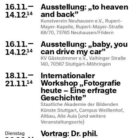
—
16.11.
Ausstellung: „to heaven
and back”
14.12.
14
Kunstverein Neuhausen e.V., Rupert-
Mayer-Kapelle, Rupert-Mayer-Straße
68/70, 73765 Neuhausen/Fildern
—
16.11.
Ausstellung: „baby, you
can drive my car”
14.12.
14
KV Gästezimmer e.V., Vaihinger Straße
140, 70567 Stuttgart-Möhringen
—
18.11.
Internationaler
Workshop „Fotografie
21.11.
14
heute – Eine erfragte
Geschichte”
Staatliche Akademie der Bildenden
Künste Stuttgart, Campus Weißenhof,
Altbau, Alte Aula (und weitere
Veranstaltungsorte)
Vortrag: Dr. phil.
Dienstag