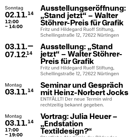
Ausstellungseröffnung:
Sonntag
02.11.
„Stand jetzt“ – Walter
14
Stöhrer-Preis für Grafik
12:00
– 14:00
Fritz und Hildegard Ruoff Stiftung,
Schellingstraße 12, 72622 Nürtingen
—
03.11.
Ausstellung: „Stand
jetzt“ – Walter Stöhrer-
07.12.
14
Preis für Grafik
Fritz und Hildegard Ruoff Stiftung,
Schellingstraße 12, 72622 Nürtingen
Seminar und Gespräch
Montag
03.11.
mit Heinz-Norbert Jocks
14
ENTFÄLLT! Der neue Termin wird
rechtzeitig bekannt gegeben.
Vortrag: Julia Heuer –
Montag
03.11.
„Endstation
14
Textildesign?“
17:00
– 19:00