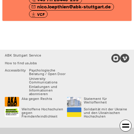
nico.loepthien@abk-stuttgart.de
VCF
Footer
ABK Stuttgart
Service
How to find us
Jobs
Accessibility
Psychologische
Beratung / Open Door
University
Communications
Einladungen und
Informationen
abonnieren
Aka gegen Rechts
Statement für
Weltoffenheit
Weltoffene Hochschulen
Solidarität mit der Ukraine
gegen
und den Ukrainischen
Fremdenfeindlichkeit
Hochschulen